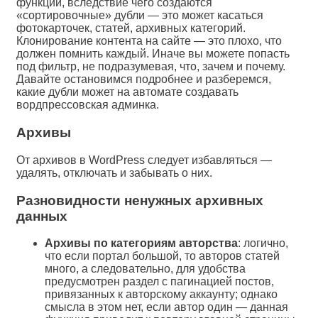
функций, вследствие чего создаются
«сортировочные» дубли — это может касаться
фотокарточек, статей, архивных категорий.
Клонирование контента на сайте — это плохо, что
должен помнить каждый. Иначе вы можете попасть
под фильтр, не подразумевая, что, зачем и почему.
Давайте остановимся подробнее и разберемся,
какие дубли может на автомате создавать
вордпрессовская админка.
Архивы
От архивов в WordPress следует избавляться —
удалять, отключать и забывать о них.
Разновидности ненужных архивных
данных
Архивы по категориям авторства
: логично,
что если портал большой, то авторов статей
много, а следовательно, для удобства
предусмотрен раздел с пагинацией постов,
привязанных к авторскому аккаунту; однако
смысла в этом нет, если автор один — данная