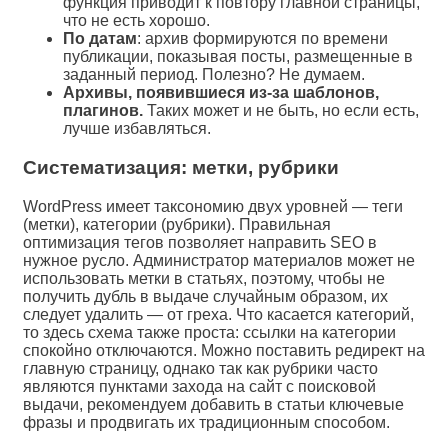
функция приводит к повтору главной страницы,
что не есть хорошо.
По датам
: архив формируются по времени
публикации, показывая посты, размещенные в
заданный период. Полезно? Не думаем.
Архивы, появившиеся из-за шаблонов,
плагинов.
Таких может и не быть, но если есть,
лучше избавляться.
Систематизация: метки, рубрики
WordPress имеет таксономию двух уровней — теги
(метки), категории (рубрики). Правильная
оптимизация тегов позволяет направить SEO в
нужное русло. Администратор материалов может не
использовать метки в статьях, поэтому, чтобы не
получить дубль в выдаче случайным образом, их
следует удалить — от греха. Что касается категорий,
то здесь схема также проста: ссылки на категории
спокойно отключаются. Можно поставить редирект на
главную страницу, однако так как рубрики часто
являются пунктами захода на сайт с поисковой
выдачи, рекомендуем добавить в статьи ключевые
фразы и продвигать их традиционным способом.