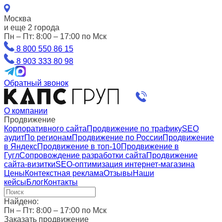
Москва
и еще 2 города
Пн – Пт: 8:00 – 17:00 по Мск
8 800 550 86 15
8 903 333 80 98
Обратный звонок
О компании
Продвижение
Корпоративного сайта
Продвижение по трафику
SEO
аудит
По регионам
Продвижение по России
Продвижение
в Яндекс
Продвижение в топ-10
Продвижение в
Гугл
Сопровождение разработки сайта
Продвижение
сайта-визитки
SEO-оптимизация интернет-магазина
Цены
Контекстная реклама
Отзывы
Наши
кейсы
Блог
Контакты
Найдено:
Пн – Пт: 8:00 – 17:00 по Мск
Заказать продвижение