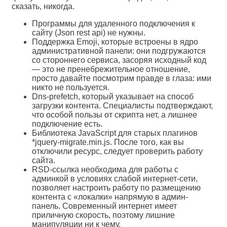
сказать, никогда.
Программы для удаленного подключения к
сайту (Json rest api) не нужны.
Поддержка Emoji, которые встроены в ядро
административной панели: они подгружаются
со стороннего сервиса, засоряя исходный код
— это не пренебрежительное отношение,
просто давайте посмотрим правде в глаза: ими
никто не пользуется.
Dns-prefetch, который указывает на способ
загрузки контента. Специалисты подтверждают,
что особой пользы от скрипта нет, а лишнее
подключение есть.
Библиотека JavaScript для старых плагинов
*jquery-migrate.min.js. После того, как вы
отключили ресурс, следует проверить работу
сайта.
RSD-ссылка необходима для работы с
админкой в условиях слабой интернет-сети,
позволяет настроить работу по размещению
контента с «локалки» напрямую в админ-
панель. Современный интернет имеет
приличную скорость, поэтому лишние
манипуляции ни к чему.