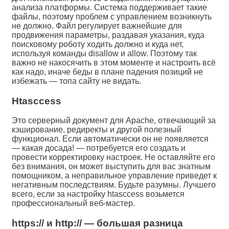
анализа платформы. Система поддерживает такие
файлы, поэтому проблем с управлением возникнуть
не должно. Файл регулирует важнейшие для
продвижения параметры, раздавая указания, куда
поисковому роботу ходить должно и куда нет,
используя команды disallow и allow. Поэтому так
важно не накосячить в этом моменте и настроить всё
как надо, иначе беды в плане падения позиций не
избежать — топа сайту не видать.
Htasccess
Это серверный документ для Apache, отвечающий за
кэширование, редиректы и другой полезный
функционал. Если автоматически он не появляется
— какая досада! — потребуется его создать и
провести корректировку настроек. Не оставляйте его
без внимания, он может выступить для вас знатным
помощником, а неправильное управление приведет к
негативным последствиям. Будьте разумны. Лучшего
всего, если за настройку htasccess возьмется
профессиональный веб-мастер.
https:// и http:// — большая разница