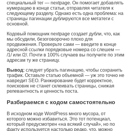
специальный тег — nextpage. Он помогает добавлять
нумерацию в конце статьи, отправляя читателя к
следующему разделу. Однако есть одна проблема: на
страницы пагинации дублируются все метатеги с
основной.
Кодовый помощник nextpage создает дубли, что, как
мы обсудили, безоговорочно плохо для
продвижения. Проверьте сами — введите в конце
адресной ссылки порядковые номера со слешем —
/1/ или /2/. Почти в 100% случаев вы получите по этим
адресам ту же страницу.
Вывод:
следует убрать пагинацию, чтобы сохранить
трафик. Оставьте статью объемной — уж это точно не
навредит SEO. Ранжирование будет корректное,
поисковик не станет склеивать страницы, снижая
релевантность и ценность поста.
Разбираемся с кодом самостоятельно
В исходном коде WordPress много мусора, от
которого можно избавиться. Это тот потенциал,
который предусмотрен «на всякий случай», но по
факту используется настолько редко, что, можно