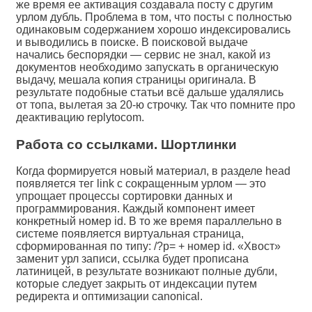
же время ее активация создавала посту с другим
урлом дубль. Проблема в том, что посты с полностью
одинаковым содержанием хорошо индексировались
и выводились в поиске. В поисковой выдаче
начались беспорядки — сервис не знал, какой из
документов необходимо запускать в органическую
выдачу, мешала копия страницы оригинала. В
результате подобные статьи всё дальше удалялись
от топа, вылетая за 20-ю строчку. Так что помните про
деактивацию replytocom.
Работа со ссылками. Шортлинки
Когда формируется новый материал, в разделе head
появляется тег link с сокращенным урлом — это
упрощает процессы сортировки данных и
программирования. Каждый компонент имеет
конкретный номер id. В то же время параллельно в
системе появляется виртуальная страница,
сформированная по типу: /?p= + номер id. «Хвост»
заменит урл записи, ссылка будет прописана
латиницей, в результате возникают полные дубли,
которые следует закрыть от индексации путем
редиректа и оптимизации canonical.