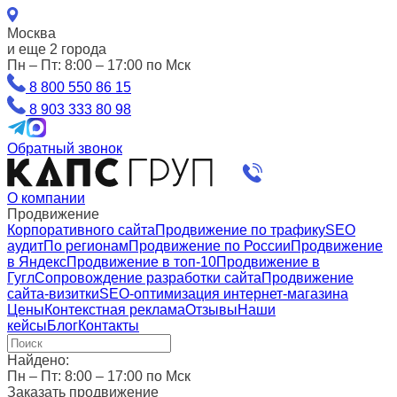
Москва
и еще 2 города
Пн – Пт: 8:00 – 17:00 по Мск
8 800 550 86 15
8 903 333 80 98
Обратный звонок
О компании
Продвижение
Корпоративного сайта
Продвижение по трафику
SEO
аудит
По регионам
Продвижение по России
Продвижение
в Яндекс
Продвижение в топ-10
Продвижение в
Гугл
Сопровождение разработки сайта
Продвижение
сайта-визитки
SEO-оптимизация интернет-магазина
Цены
Контекстная реклама
Отзывы
Наши
кейсы
Блог
Контакты
Найдено:
Пн – Пт: 8:00 – 17:00 по Мск
Заказать продвижение